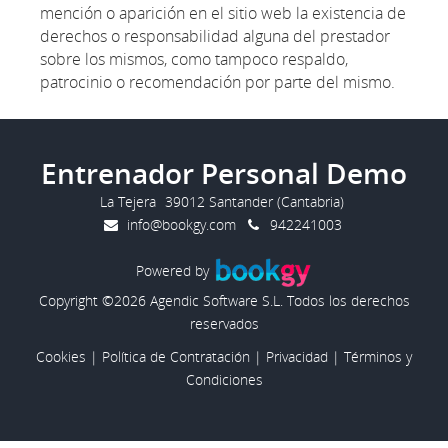
mención o aparición en el sitio web la existencia de
derechos o responsabilidad alguna del prestador
sobre los mismos, como tampoco respaldo,
patrocinio o recomendación por parte del mismo.
Entrenador Personal Demo
La Tejera
39012 Santander (Cantabria)
info@bookgy.com
942241003
Powered by
Copyright ©2026 Agendic Software S.L. Todos los derechos
reservados
Cookies
|
Política de Contratación
|
Privacidad
|
Términos y
Condiciones