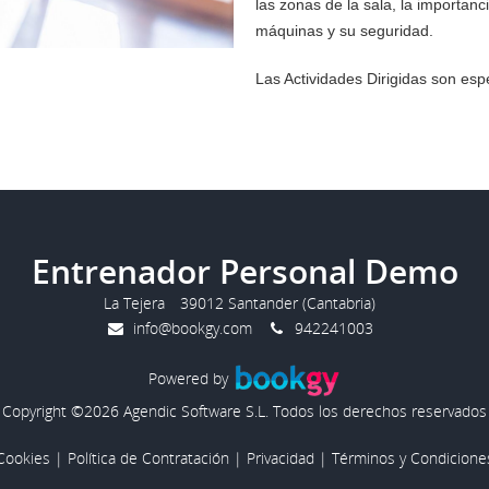
las zonas de la sala, la importanc
máquinas y su seguridad.
Las Actividades Dirigidas son esp
Entrenador Personal Demo
La Tejera
39012 Santander (Cantabria)
info@bookgy.com
942241003
Powered by
Copyright ©2026 Agendic Software S.L. Todos los derechos reservados
Cookies
|
Política de Contratación
|
Privacidad
|
Términos y Condicione