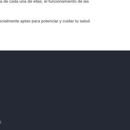
ia de cada una de ellas, el funcionamiento de las
ecialmente aptas para potenciar y cuidar tu salud.
s